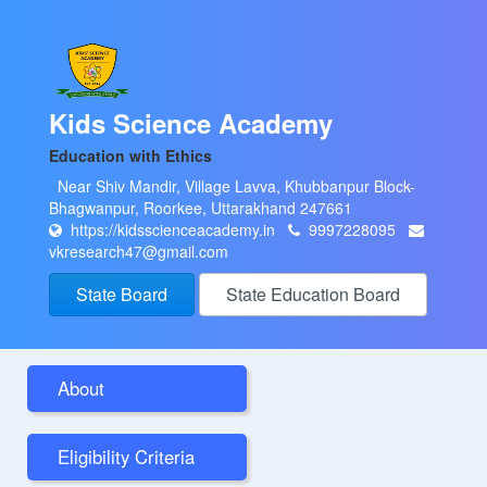
Kids Science Academy
Education with Ethics
Near Shiv Mandir, Village Lavva, Khubbanpur Block-
Bhagwanpur, Roorkee, Uttarakhand 247661
https://kidsscienceacademy.in
9997228095
vkresearch47@gmail.com
State Board
State Education Board
About
Eligibility Criteria